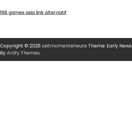
168 games asia link alternatif
Copyright © 2026
zeitmomenteheute
Theme: Early News
By
Artify Themes
.