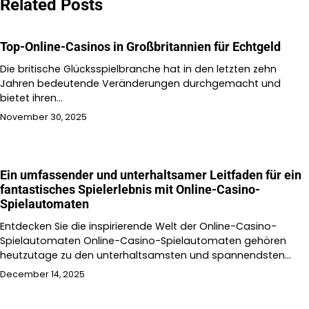
Related Posts
Top-Online-Casinos in Großbritannien für Echtgeld
Die britische Glücksspielbranche hat in den letzten zehn
Jahren bedeutende Veränderungen durchgemacht und
bietet ihren…
November 30, 2025
Ein umfassender und unterhaltsamer Leitfaden für ein
fantastisches Spielerlebnis mit Online-Casino-
Spielautomaten
Entdecken Sie die inspirierende Welt der Online-Casino-
Spielautomaten Online-Casino-Spielautomaten gehören
heutzutage zu den unterhaltsamsten und spannendsten…
December 14, 2025