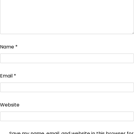
Name
*
Email
*
Website
Save my name, email, and website in this browser for