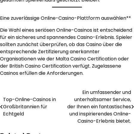
Eine zuverlässige Online-Casino-Plattform auswählen**
Die Wahl eines seriösen Online-Casinos ist entscheidend
für ein sicheres und spannendes Casino-Erlebnis. Spieler
sollten zunächst überprüfen, ob das Casino über die
entsprechende Zertifizierung anerkannter
Organisationen wie der Malta Casino Certification oder
der British Casino Certification verfügt. Zugelassene
Casinos erfüllen die Anforderungen.
Ein umfassender und
Post
Top-Online-Casinos in
unterhaltsamer Service,
navigation
Großbritannien für
der Ihnen ein fantastisches
Echtgeld
und inspirierendes Online-
Casino-Erlebnis bietet.