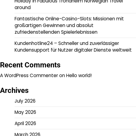
Holiday in Fabulous Trondheim Norwegian Travel
around
Fantastische Online-Casino-Slots: Missionen mit
großartigen Gewinnen und absolut
zufriedenstellenden Spielerlebnissen
Kundenhotline24 – Schneller und zuverlässiger
Kundensupport für Nutzer digitaler Dienste weltweit
Recent Comments
A WordPress Commenter
on
Hello world!
Archives
July 2026
May 2026
April 2026
March 2026